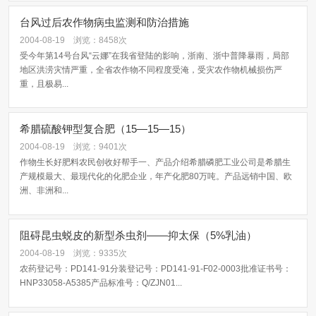
台风过后农作物病虫监测和防治措施
2004-08-19
浏览：8458次
受今年第14号台风“云娜”在我省登陆的影响，浙南、浙中普降暴雨，局部
地区洪涝灾情严重，全省农作物不同程度受淹，受灾农作物机械损伤严
重，且极易...
希腊硫酸钾型复合肥（15—15—15）
2004-08-19
浏览：9401次
作物生长好肥料农民创收好帮手一、产品介绍希腊磷肥工业公司是希腊生
产规模最大、最现代化的化肥企业，年产化肥80万吨。产品远销中国、欧
洲、非洲和...
阻碍昆虫蜕皮的新型杀虫剂——抑太保（5%乳油）
2004-08-19
浏览：9335次
农药登记号：PD141-91分装登记号：PD141-91-F02-0003批准证书号：
HNP33058-A5385产品标准号：Q/ZJN01...