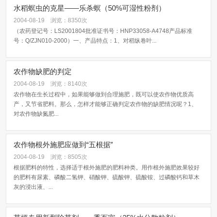
水稻螟虫的克星——乐杀螟（50%可湿性粉剂）
2004-08-19
浏览：8350次
（农药登记号：LS2001804批准证书号：HNP33058-A4748产品标准
号：Q/ZJN010-2000）一、产品特点：1、对稻纵卷叶...
农作物缺肥的判定
2004-08-19
浏览：8140次
农作物在生长过程中，如果能够做到合理施肥，既可以使农作物优质高
产，又节省肥料。那么，怎样才能够正确判定农作物的缺肥情况呢？1、
对农作物缺氮肥...
农作物根外施肥应做到“五根据”
2004-08-19
浏览：8505次
根据肥料的特性，选择适于根外施肥的肥料种类。用作根外施肥效果较好
的肥料有尿素、磷酸二氢钾、硝酸钾、硫酸钾、硫酸铵、过磷酸钙和草木
灰的浸出液、...