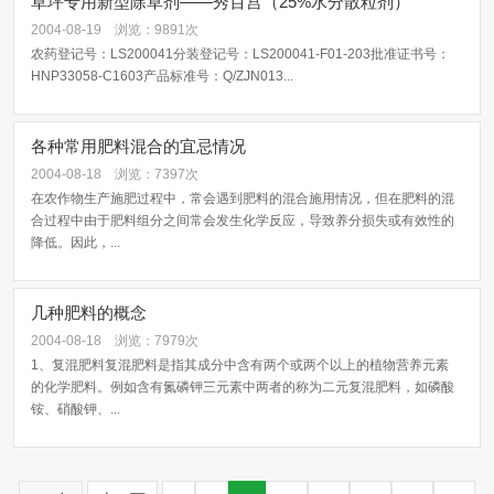
草坪专用新型除草剂——秀百宫（25%水分散粒剂）
2004-08-19
浏览：9891次
农药登记号：LS200041分装登记号：LS200041-F01-203批准证书号：
HNP33058-C1603产品标准号：Q/ZJN013...
各种常用肥料混合的宜忌情况
2004-08-18
浏览：7397次
在农作物生产施肥过程中，常会遇到肥料的混合施用情况，但在肥料的混
合过程中由于肥料组分之间常会发生化学反应，导致养分损失或有效性的
降低。因此，...
几种肥料的概念
2004-08-18
浏览：7979次
1、复混肥料复混肥料是指其成分中含有两个或两个以上的植物营养元素
的化学肥料。例如含有氮磷钾三元素中两者的称为二元复混肥料，如磷酸
铵、硝酸钾、...