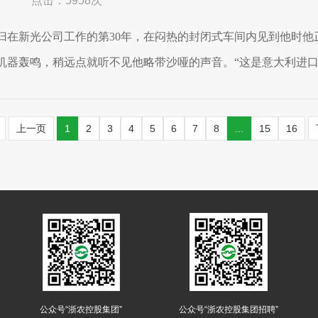
点击：5958次
归在新光公司工作的第30年，在闷热的封闭式车间内见到他时
机器轰鸣，稍远点就听不见他略带沙哑的声音。“这是意大利进口的
上一页
1
2
3
4
5
6
7
8
...
15
16
公众号“浙农控股集团”
公众号“浙农控股集团招聘”