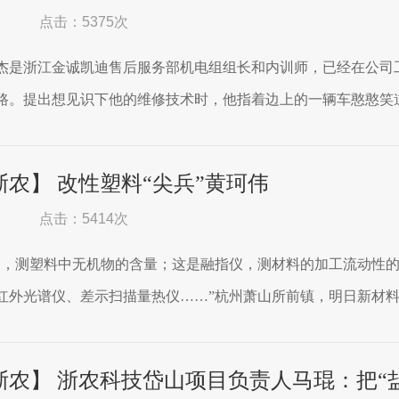
点击：5375次
垚杰是浙江金诚凯迪售后服务部机电组组长和内训师，已经在公司
路。提出想见识下他的维修技术时，他指着边上的一辆车憨憨笑道：
浙农】 改性塑料“尖兵”黄珂伟
点击：5414次
炉，测塑料中无机物的含量；这是融指仪，测材料的加工流动性
红外光谱仪、差示扫描量热仪……”杭州萧山所前镇，明日新材料公
浙农】 浙农科技岱山项目负责人马琨：把“盐