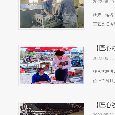
2022-06-29
汪涛，这名
工艺是汪涛
【匠心
2022-05-31
她从学校进
位上常居月
【匠心