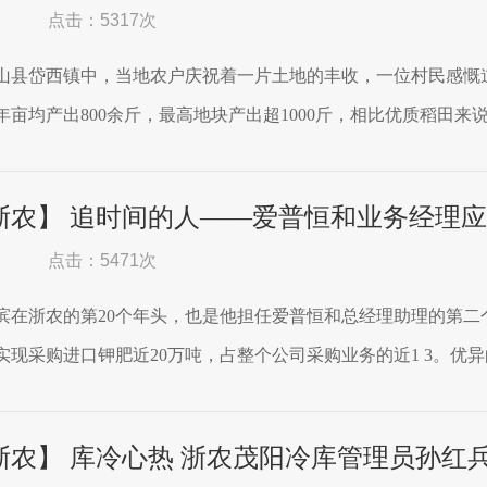
点击：5317次
山县岱西镇中，当地农户庆祝着一片土地的丰收，一位村民感慨道：
亩均产出800余斤，最高地块产出超1000斤，相比优质稻田来说
浙农】 追时间的人——爱普恒和业务经理
点击：5471次
滨在浙农的第20个年头，也是他担任爱普恒和总经理助理的第
实现采购进口钾肥近20万吨，占整个公司采购业务的近1 3。优异
浙农】 库冷心热 浙农茂阳冷库管理员孙红