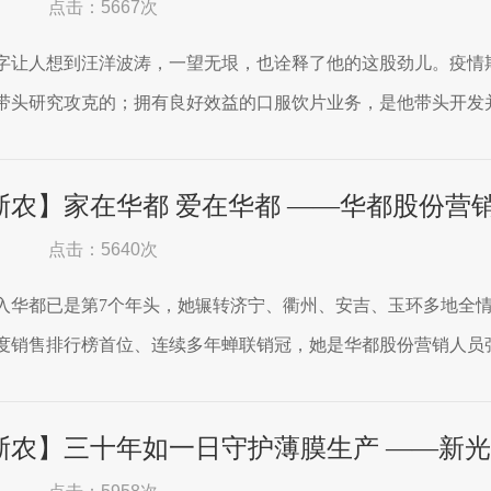
点击：5667次
字让人想到汪洋波涛，一望无垠，也诠释了他的这股劲儿。疫情
带头研究攻克的；拥有良好效益的口服饮片业务，是他带头开发并
浙农】家在华都 爱在华都 ——华都股份营
点击：5640次
入华都已是第7个年头，她辗转济宁、衢州、安吉、玉环多地全
度销售排行榜首位、连续多年蝉联销冠，她是华都股份营销人员张
浙农】三十年如一日守护薄膜生产 ——新