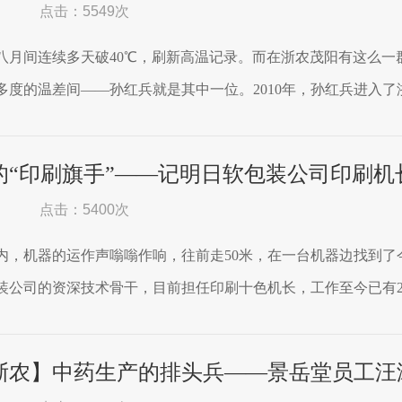
点击：5549次
八月间连续多天破40℃，刷新高温记录。而在浙农茂阳有这么一
0多度的温差间——孙红兵就是其中一位。2010年，孙红兵进入了浙
的“印刷旗手”——记明日软包装公司印刷机
点击：5400次
内，机器的运作声嗡嗡作响，往前走50米，在一台机器边找到
装公司的资深技术骨干，目前担任印刷十色机长，工作至今已有21
浙农】中药生产的排头兵——景岳堂员工汪