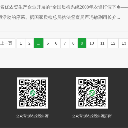
名优农资生产企业开展的“全国质检系统2008年农资打假下乡——
活动的序幕。据国家质检总局执法督查局严冯敏副司长介...
上一页
1
2
...
5
6
7
8
9
10
11
12
13
公众号“浙农控股集团”
公众号“浙农控股集团招聘”