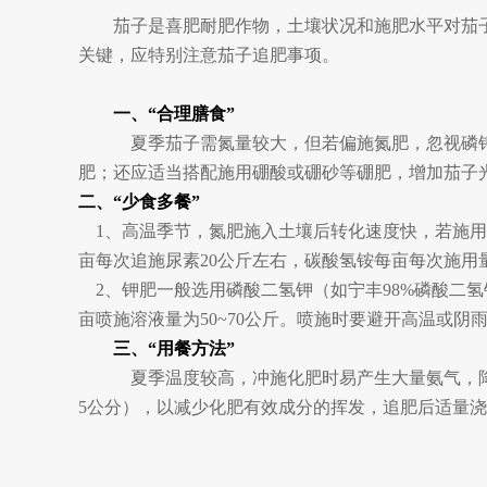
茄子是喜肥耐肥作物，土壤状况和施肥水平对茄
关键，
应
特别注意茄子追肥事项。
一、
“合理膳食”
夏季茄子需氮量较大，但若
偏施氮肥，忽视
磷
肥
；还应适当搭配
施用硼酸或硼砂
等硼肥
，
增加
茄子
二、
“
少食多餐
”
1
、高温季节
，
氮肥
施入土壤后转化速度快，
若施用
亩
每次
追施尿素
20
公斤左右
，
碳酸氢铵每亩每次施用
2
、钾肥一般
选
用磷酸二氢钾
（如宁丰
98%
磷酸二氢
亩喷施溶液量为
50
~
70
公斤
。喷施
时要避开
高温或
阴
三、
“用餐方法”
夏季温度较高，
冲施化肥时
易产生
大量氨气
，
5公分
），
以减少化肥有效成分的挥发
，追肥后适量浇