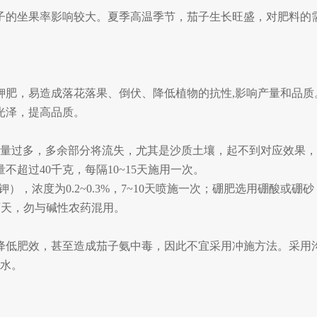
子的坐果率影响较大。夏季高温季节，茄子生长旺盛，对肥料的
钾肥
，
易
造成落花落果、倒伏、降低植物的抗性
,影响产量和品质
光泽
，提高品质。
量过多，
多余部分
将
流失
，尤其是沙质土壤，
起不到
对应
效果
，
量不超过
4
0
千克
，
每隔
10
~
15
天施用一次。
钾）
，浓度为
0.2
~
0.3%
，
7
~
10
天喷施一次；
硼肥选用
硼酸或硼砂
雨天，勿与碱性农药混用。
降低肥效，
甚至
造成茄子氨中毒
，因此
不宜采用
冲施
方法。采用
水
。