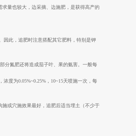
需求量也较大，边采摘、边施肥，是获得高产的
。
因此，
追肥时
注意
搭配其它肥料，特别是钾
部分氮肥还将造成茄子叶、果的氨害
。一般每
，
浓度为
0.05%
~
0.25%
，
10
~
15
天喷施一次，每
沟施或穴施效果最好，追肥后
适当
埋土
（
不少于