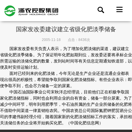
国家发改委建议建立省级化肥淡季储备
2005-11-18
点击：8436次
国家发改委有关负责人表示，为了增加化肥淡储的渠道，建议建立
省级化肥淡季储备。为了保证明年化肥如期到位，发改委还要将承标企业
所需运输的淡储化肥的数量，发到站时间等有关信息定期通知铁道部，以
便及时安排运输计划。
面对已经到来的化肥淡储，今年无论是生产企业还是流通企业都表
现出很高的积极性，希望能争取到国家化肥淡储指标。有些企业表示：即
便争取不到，也会尽力储备一定的尿素。
中国石油国际事业公司宋秋洋总经理说，目前他们正在积极争取国
家化肥淡储指标，同时也会利用企业的自有资金，储备一部分尿素。为了
减少中间环节，明年到用肥季节，中石油所属的生产企业所储备的化肥将
不借助中间渠道一律直销给农民。中国农资总公司国际氮肥钾肥贸易分公
司的李建伟副经理介绍，随着国家新的化肥淡储招标工作的落实，承担相
关淡储任务的企业将开始购买化肥。（中国化肥信息网）