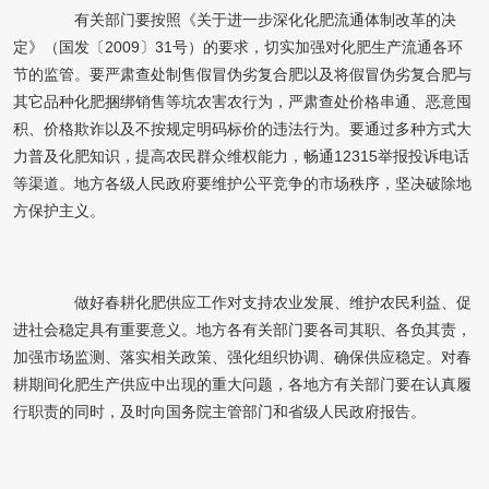
有关部门要按照《关于进一步深化化肥流通体制改革的决
定》（国发〔2009〕31号）的要求，切实加强对化肥生产流通各环
节的监管。要严肃查处制售假冒伪劣复合肥以及将假冒伪劣复合肥与
其它品种化肥捆绑销售等坑农害农行为，严肃查处价格串通、恶意囤
积、价格欺诈以及不按规定明码标价的违法行为。要通过多种方式大
力普及化肥知识，提高农民群众维权能力，畅通12315举报投诉电话
等渠道。地方各级人民政府要维护公平竞争的市场秩序，坚决破除地
方保护主义。
做好春耕化肥供应工作对支持农业发展、维护农民利益、促
进社会稳定具有重要意义。地方各有关部门要各司其职、各负其责，
加强市场监测、落实相关政策、强化组织协调、确保供应稳定。对春
耕期间化肥生产供应中出现的重大问题，各地方有关部门要在认真履
行职责的同时，及时向国务院主管部门和省级人民政府报告。