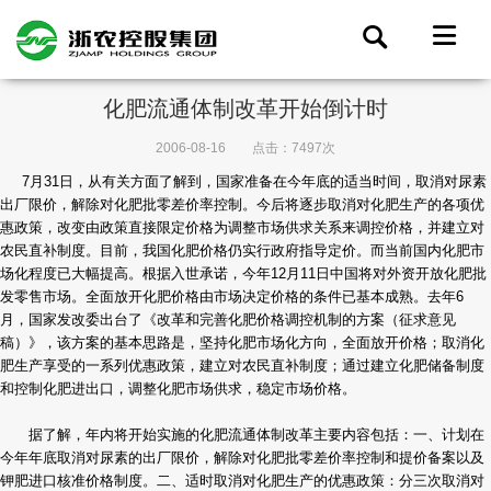
化肥流通体制改革开始倒计时
2006-08-16
点击：7497次
7月31日，从有关方面了解到，国家准备在今年底的适当时间，取消对尿素
出厂限价，解除对化肥批零差价率控制。今后将逐步取消对化肥生产的各项优
惠政策，改变由政策直接限定价格为调整市场供求关系来调控价格，并建立对
农民直补制度。目前，我国化肥价格仍实行政府指导定价。而当前国内化肥市
场化程度已大幅提高。根据入世承诺，今年12月11日中国将对外资开放化肥批
发零售市场。全面放开化肥价格由市场决定价格的条件已基本成熟。去年6
月，国家发改委出台了《改革和完善化肥价格调控机制的方案（征求意见
稿）》，该方案的基本思路是，坚持化肥市场化方向，全面放开价格；取消化
肥生产享受的一系列优惠政策，建立对农民直补制度；通过建立化肥储备制度
和控制化肥进出口，调整化肥市场供求，稳定市场价格。
据了解，年内将开始实施的化肥流通体制改革主要内容包括：一、计划在
今年年底取消对尿素的出厂限价，解除对化肥批零差价率控制和提价备案以及
钾肥进口核准价格制度。二、适时取消对化肥生产的优惠政策：分三次取消对