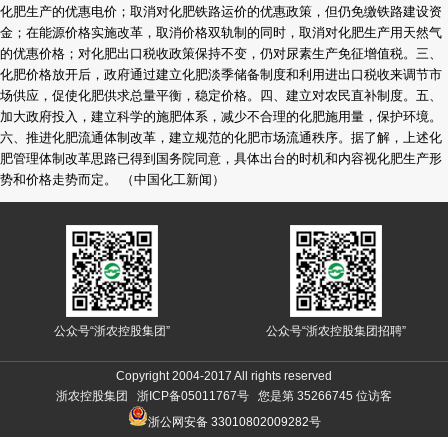
化肥生产的优惠电价；取消对化肥铁路运价的优惠政策，但仍免缴铁路建设资
金；在能源价格实施改革，取消价格双轨制的同时，取消对化肥生产用天然气
的优惠价格；对化肥出口税收政策保持不变，仍对尿素生产免征增值税。三、
化肥价格放开后，政府通过建立化肥淡季储备制度和利用进出口税收来调节市
场供应，促使化肥供求总量平衡，稳定价格。四、建立对农民直补制度。五、
加大政府投入，建立科学的施肥体系，减少不合理的化肥施用量，保护环境。
六、推进化肥流通体制改革，建立规范的化肥市场流通秩序。据了解，上述化
肥管理体制改革思路已得到国务院同意，具体出台的时机和内容视化肥生产形
势和价格走势而定。 （中国化工新闻）
公众号“浙农控股集团”
公众号“浙农控股集团招聘”
Copyright 2004-2017 All rights reserved
浙农控股集团 浙ICP备05011767号 您是第
35266745
位访客
浙公网安备 33010802009282号