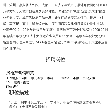
州、温州、嘉兴及省外四川成都、山东济宁等城市，累计开发面积近1000
万平方米，为城市创造更多美好可能。 华都坚守 “筑家 筑爱 筑未来”的企
业使命，专注城市优质房产品开发，开发产品涵盖普通住宅、排屋、别
墅、写字楼、商业、城市综合体、度假酒店和公建项目等多种物业类型。
公司于2012－2014年连续三年荣膺“中国房地产百强企业”殊荣；2009-2014
年连续五年获“浙江省十大住宅产业领军企业”荣誉，连续五年被评为“浙江
省重合同守信用单位”、“AAA级信用”企业，2018年获评“浙江十大城市运营
商企业”称号。
招聘岗位
房地产营销精英
工作地点：全国
学历要求： 本科
工作经验： 不限
招聘人数：
10
薪资：面议
职位描述
职位描述
1
、全日制本科以上学历（口才伶俐、综合条件特别优秀者专科可
考虑）；专业不特别限制；