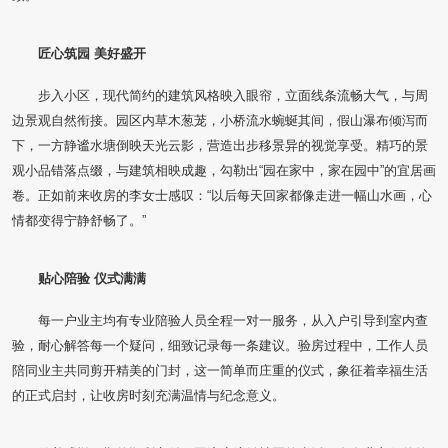
匠心筑园
美好盛开
步入小区，现代简约的建筑风格映入眼帘，立面线条流畅大气，与周
边景观自然衔接。园区内草木葱茏，小桥流水蜿蜒其间，假山瀑布倾泻而
下，一方静谧水塘倒映天光云影，营造出步移景异的视觉享受。精巧的景
观小品错落点缀，与建筑相映成趣，勾勒出“园在家中，家在园中”的宜居画
卷。正如前来收房的李女士感叹：“以后每天回家都像走进一幅山水画，心
情都变得宁静舒畅了。”
贴心陪验
仪式满满
每一户业主均有专业陪验人员全程一对一服务，从入户引导到室内查
验，耐心解答每一个疑问，细致记录每一条建议。验房过程中，工作人员
陪同业主共同剪开精美的门封，这一简单而庄重的仪式，象征着幸福生活
的正式启封，让收房时刻充满温情与纪念意义。