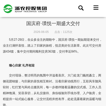
国滨府·璞悦一期盛大交付
2026-06-05
点击：1125次
5月27-29日，在众多业主的期盼中，国滨府·璞悦一期如期迎来交付，
业主们满怀喜悦，踏上了归家的旅程，悦启美好生活新章。此次可交付房
源434套，集中交付期间顺利交房363套，交付率近84%。
臻心归家
礼序相迎
交付现场，整洁明亮的氛围中洋溢着喜庆。大门处龙门巍然矗立，两
侧花团锦簇，与归家的喜悦相互映衬。沿着归家动线而行，五彩风车随风
轻转，红灯笼与风铃点缀其间，每一步都伴随着温馨的仪式感。工作人员
精神饱满、笑容亲切，从礼仪接待、身份核验到手续办理、入户验房，全
程提供一站式贴心服务，让交付流程井然有序，处处流露着家的温暖与细
致。