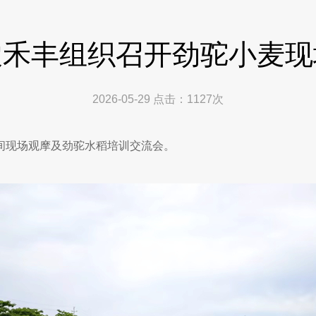
农禾丰组织召开劲驼小麦现
2026-05-29
点击：
1127
次
间现场观摩及劲驼水稻培训交流会。