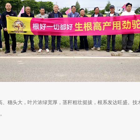
高、穗头大，叶片浓绿宽厚，茎秆粗壮挺拔，根系发达旺盛。技
吨。