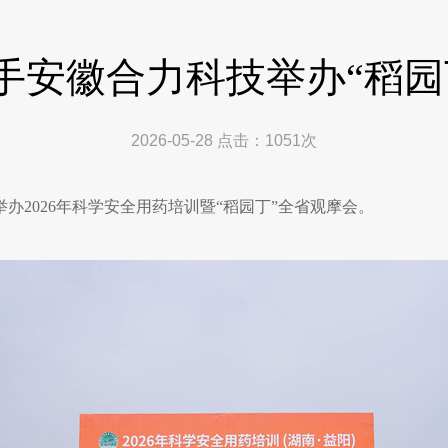
手安徽合力科技举办“稻园
2026-05-28
点击：
1051
次
办2026年科学安全用药培训暨“稻园丁”全省观摩会。