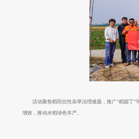
活动聚焦稻田抗性杂草治理难题，推广“稻园丁
增效，推动水稻绿色丰产。