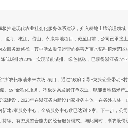
积极推进现代农业社会化服务体系建设，介入耕地土壤治理领域，
中标兰溪、临海、椒江、岱山、永康等地项目，截至目前，公司已承
为农服务新路径，其中浙农股份运营的嘉善万亩水稻种植示范区核心
，降低碳排放20%，实现节能减排、绿色低碳，已获得浙江省农业
管“浙农耘粮油未来农场”项目，通过“政府引导+龙头企业带动
、储、运”全程化服务、积极探索发展订单农业，赋能当地稻米产
源建设，2023年在浙江省内新设14家业务主体，在省外吉林
内新建7家服务中心，全省服务中心数已达到18家。下一步，公
可持续、有资源整合能力的经营服务模式。与此同时，浙农股份