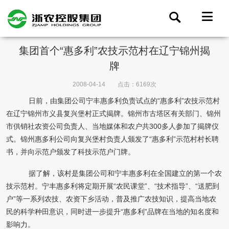
集团首个“惠多利”农技示范村在辽宁锦州揭
牌
2008-04-14
点击：6169次
日前，由集团公司宁丰惠多利负责试点的“惠多利”农技示范村
在辽宁锦州市义县复兴堡村正式揭牌。锦州市古塔区有关部门、锦州
市供销社农资公司负责人、当地媒体和农户共300多人参加了揭牌仪
式。锦州惠多利公司向复兴堡村负责人颁发了“惠多利”示范村村长聘
书，并向示范户颁发了科技示范户门牌。
据了解，该村是集团公司和宁丰惠多利在全国建立的第一个农
技示范村。宁丰惠多利将定期开展“农民课堂”、“技术指导”、“送肥到
户”等一系列农技、农资下乡活动，普及推广农技知识，提高当地农
民的科学种田意识，同时进一步提升“惠多利”品牌在当地的知名度和
影响力。